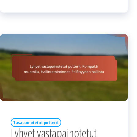
Tasapainotetut putterit
Lyhyet vastapainotetut