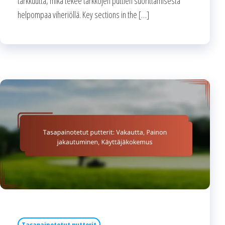
tarkkuutta, mikä tekee tarkkojen puttien suorittamisesta
helpompaa viheriöllä. Key sections in the […]
Tasapainotetut putterit