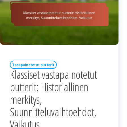
Tasapainotetut putterit
Klassiset vastapainotetut
putterit: Historiallinen
merkitys,
Suunnitteluvaihtoehdot,
Vaikutus