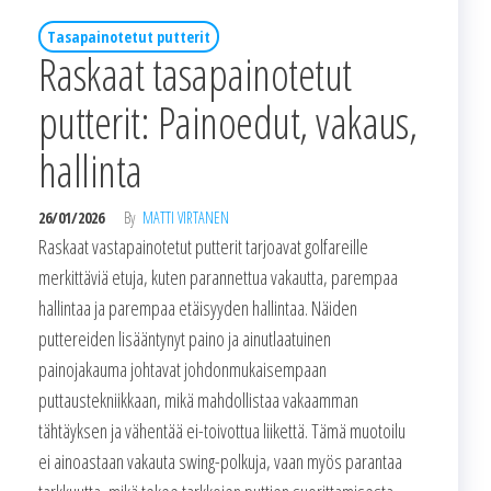
Tasapainotetut putterit
Raskaat tasapainotetut
putterit: Painoedut, vakaus,
hallinta
26/01/2026
By
MATTI VIRTANEN
Raskaat vastapainotetut putterit tarjoavat golfareille
merkittäviä etuja, kuten parannettua vakautta, parempaa
hallintaa ja parempaa etäisyyden hallintaa. Näiden
puttereiden lisääntynyt paino ja ainutlaatuinen
painojakauma johtavat johdonmukaisempaan
puttaustekniikkaan, mikä mahdollistaa vakaamman
tähtäyksen ja vähentää ei-toivottua liikettä. Tämä muotoilu
ei ainoastaan vakauta swing-polkuja, vaan myös parantaa