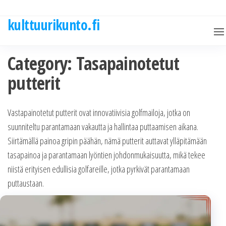
Skip
to
kulttuurikunto.fi
the
content
Category:
Tasapainotetut
putterit
Vastapainotetut putterit ovat innovatiivisia golfmailoja, jotka on
suunniteltu parantamaan vakautta ja hallintaa puttaamisen aikana.
Siirtämällä painoa gripin päähän, nämä putterit auttavat ylläpitämään
tasapainoa ja parantamaan lyöntien johdonmukaisuutta, mikä tekee
niistä erityisen edullisia golfareille, jotka pyrkivät parantamaan
puttaustaan.