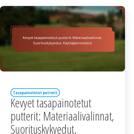
Tasapainotetut putterit
Kevyet tasapainotetut
putterit: Materiaalivalinnat,
Suorituskykyedut,