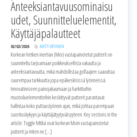
Anteeksiantavuusominaisu
udet, Suunnitteluelementit,
Käyttäjäpalautteet
02/02/2026
By
MATTI VIRTANEN
Korkean hetken inertian (Moi) vastapainotetut putterit on
suunniteltu tarjoamaan poikkeuksellista vakautta ja
anteeksiantavuutta, mikä mahdollistaa golfaajien saavuttaa
suurempaa tarkkuutta jopa epäkeskisissä lyönneissä.
Innovatiiviseen painojakaumaan ja harkittuihin
muotoiluelementteihin keskittyvät putterit parantavat
hallintaa koko puttauslyönnin ajan, mikä johtaa parempaan
suorituskykyyn ja käyttäjätyytyväisyyteen. Key sections in the
article: Toggle Mitkä ovat korkean Moin vastapainotetut
putterit ja miten ne […]