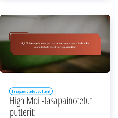
Tasapainotetut putterit
High Moi -tasapainotetut
putterit: