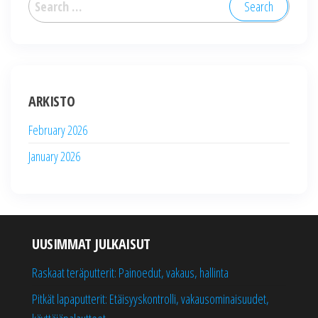
for:
ARKISTO
February 2026
January 2026
UUSIMMAT JULKAISUT
Raskaat teräputterit: Painoedut, vakaus, hallinta
Pitkät lapaputterit: Etäisyyskontrolli, vakausominaisuudet,