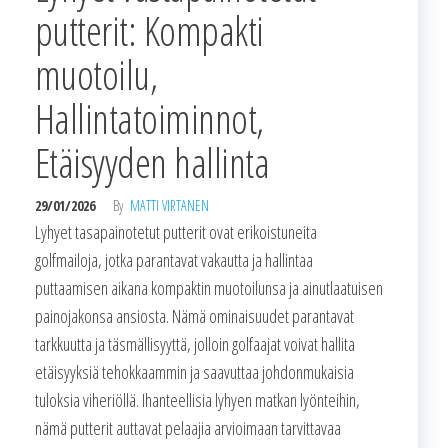
putterit: Kompakti
muotoilu,
Hallintatoiminnot,
Etäisyyden hallinta
29/01/2026
By
MATTI VIRTANEN
Lyhyet tasapainotetut putterit ovat erikoistuneita
golfmailoja, jotka parantavat vakautta ja hallintaa
puttaamisen aikana kompaktin muotoilunsa ja ainutlaatuisen
painojakonsa ansiosta. Nämä ominaisuudet parantavat
tarkkuutta ja täsmällisyyttä, jolloin golfaajat voivat hallita
etäisyyksiä tehokkaammin ja saavuttaa johdonmukaisia
tuloksia viheriöllä. Ihanteellisia lyhyen matkan lyönteihin,
nämä putterit auttavat pelaajia arvioimaan tarvittavaa