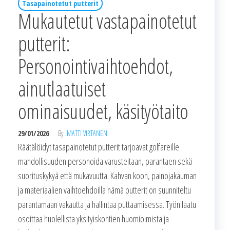
Tasapainotetut putterit
Mukautetut vastapainotetut
putterit:
Personointivaihtoehdot,
ainutlaatuiset
ominaisuudet, käsityötaito
29/01/2026
By
MATTI VIRTANEN
Räätälöidyt tasapainotetut putterit tarjoavat golfareille
mahdollisuuden personoida varusteitaan, parantaen sekä
suorituskykyä että mukavuutta. Kahvan koon, painojakauman
ja materiaalien vaihtoehdoilla nämä putterit on suunniteltu
parantamaan vakautta ja hallintaa puttaamisessa. Työn laatu
osoittaa huolellista yksityiskohtien huomioimista ja