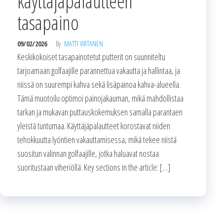
käyttäjäpalautteen
tasapaino
09/02/2026
By
MATTI VIRTANEN
Keskikokoiset tasapainotetut putterit on suunniteltu
tarjoamaan golfaajille parannettua vakautta ja hallintaa, ja
niissä on suurempi kahva sekä lisäpainoa kahva-alueella.
Tämä muotoilu optimoi painojakauman, mikä mahdollistaa
tarkan ja mukavan puttauskokemuksen samalla parantaen
yleistä tuntumaa. Käyttäjäpalautteet korostavat niiden
tehokkuutta lyöntien vakauttamisessa, mikä tekee niistä
suositun valinnan golfaajille, jotka haluavat nostaa
suoritustaan viheriöllä. Key sections in the article: […]