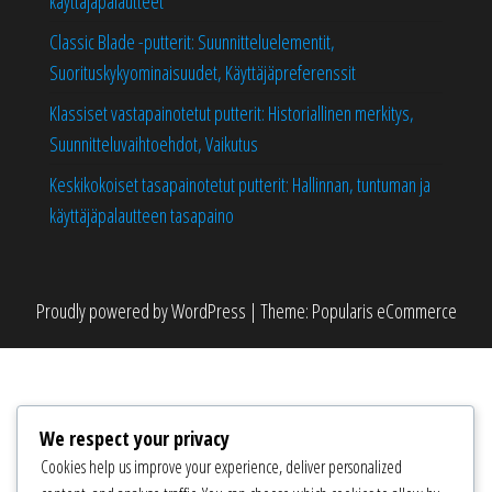
käyttäjäpalautteet
Classic Blade -putterit: Suunnitteluelementit,
Suorituskykyominaisuudet, Käyttäjäpreferenssit
Klassiset vastapainotetut putterit: Historiallinen merkitys,
Suunnitteluvaihtoehdot, Vaikutus
Keskikokoiset tasapainotetut putterit: Hallinnan, tuntuman ja
käyttäjäpalautteen tasapaino
Proudly powered by
WordPress
|
Theme:
Popularis eCommerce
We respect your privacy
Cookies help us improve your experience, deliver personalized