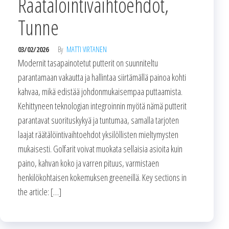
Räätälöintivaihtoehdot,
Tunne
03/02/2026
By
MATTI VIRTANEN
Modernit tasapainotetut putterit on suunniteltu
parantamaan vakautta ja hallintaa siirtämällä painoa kohti
kahvaa, mikä edistää johdonmukaisempaa puttaamista.
Kehittyneen teknologian integroinnin myötä nämä putterit
parantavat suorituskykyä ja tuntumaa, samalla tarjoten
laajat räätälöintivaihtoehdot yksilöllisten mieltymysten
mukaisesti. Golfarit voivat muokata sellaisia asioita kuin
paino, kahvan koko ja varren pituus, varmistaen
henkilökohtaisen kokemuksen greeneillä. Key sections in
the article: […]