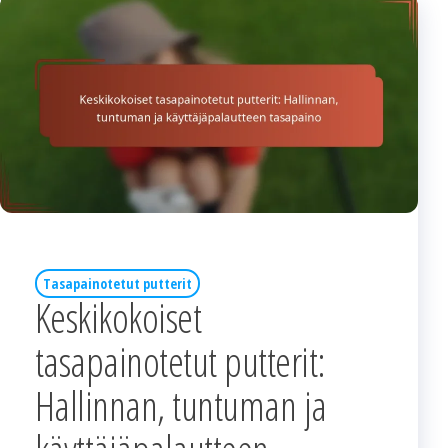
Tasapainotetut putterit
Keskikokoiset
tasapainotetut putterit:
Hallinnan, tuntuman ja