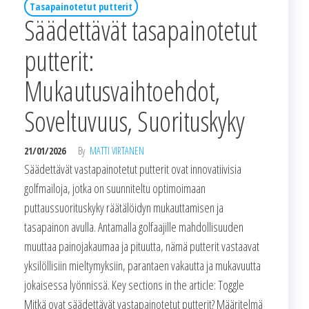
Tasapainotetut putterit
Säädettävät tasapainotetut
putterit:
Mukautusvaihtoehdot,
Soveltuvuus, Suorituskyky
21/01/2026
By
MATTI VIRTANEN
Säädettävät vastapainotetut putterit ovat innovatiivisia
golfmailoja, jotka on suunniteltu optimoimaan
puttaussuorituskyky räätälöidyn mukauttamisen ja
tasapainon avulla. Antamalla golfaajille mahdollisuuden
muuttaa painojakaumaa ja pituutta, nämä putterit vastaavat
yksilöllisiin mieltymyksiin, parantaen vakautta ja mukavuutta
jokaisessa lyönnissä. Key sections in the article: Toggle
Mitkä ovat säädettävät vastapainotetut putterit? Määritelmä