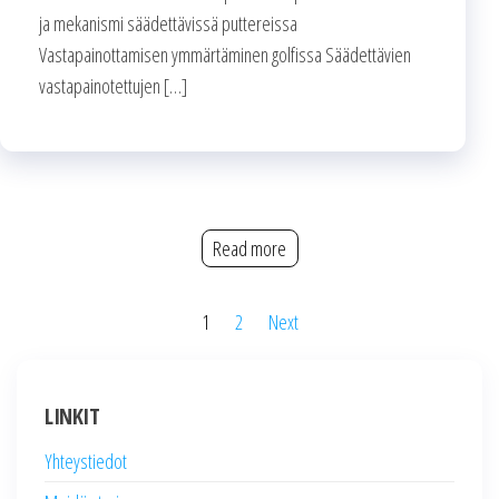
ja mekanismi säädettävissä puttereissa
Vastapainottamisen ymmärtäminen golfissa Säädettävien
vastapainotettujen […]
Read more
Posts
1
2
Next
pagination
LINKIT
Yhteystiedot