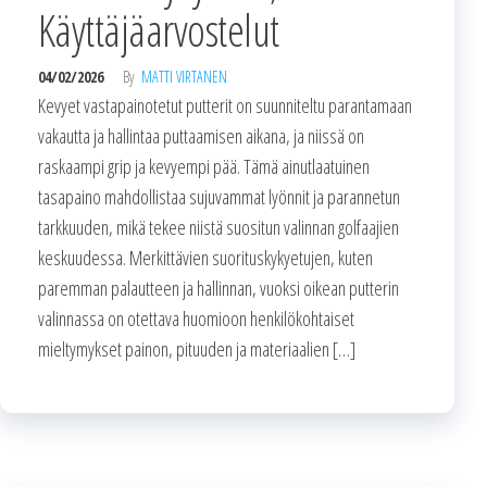
Käyttäjäarvostelut
04/02/2026
By
MATTI VIRTANEN
Kevyet vastapainotetut putterit on suunniteltu parantamaan
vakautta ja hallintaa puttaamisen aikana, ja niissä on
raskaampi grip ja kevyempi pää. Tämä ainutlaatuinen
tasapaino mahdollistaa sujuvammat lyönnit ja parannetun
tarkkuuden, mikä tekee niistä suositun valinnan golfaajien
keskuudessa. Merkittävien suorituskykyetujen, kuten
paremman palautteen ja hallinnan, vuoksi oikean putterin
valinnassa on otettava huomioon henkilökohtaiset
mieltymykset painon, pituuden ja materiaalien […]