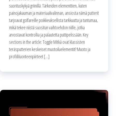
suorituskykyä griinillä. Tärkeiden elementtien, kuten
painojakauman ja materiaalivalinnan, ansiosta nämä putterit
tarjoavat golfareille poikkeuksellista tarkkuutta ja tuntumaa,
mikä tekee niistä suositun vaihtoehdon niille, jotka
arvostavat kontrollia ja palautetta puttipelissään. Key
sections in the article: Toggle Mitkä ovat klassisten
teräsputterien keskeiset muotoiluelementit? Muoto ja
profiililuonteenpiirteet […]