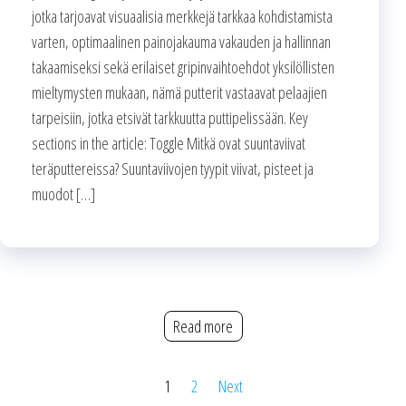
jotka tarjoavat visuaalisia merkkejä tarkkaa kohdistamista
varten, optimaalinen painojakauma vakauden ja hallinnan
takaamiseksi sekä erilaiset gripinvaihtoehdot yksilöllisten
mieltymysten mukaan, nämä putterit vastaavat pelaajien
tarpeisiin, jotka etsivät tarkkuutta puttipelissään. Key
sections in the article: Toggle Mitkä ovat suuntaviivat
teräputtereissa? Suuntaviivojen tyypit viivat, pisteet ja
muodot […]
Read more
Posts
1
2
Next