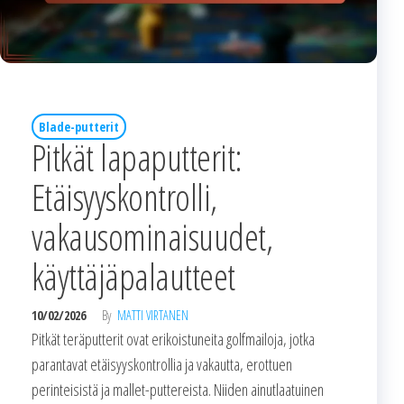
Blade-putterit
Pitkät lapaputterit:
Etäisyyskontrolli,
vakausominaisuudet,
käyttäjäpalautteet
10/02/2026
By
MATTI VIRTANEN
Pitkät teräputterit ovat erikoistuneita golfmailoja, jotka
parantavat etäisyyskontrollia ja vakautta, erottuen
perinteisistä ja mallet-puttereista. Niiden ainutlaatuinen