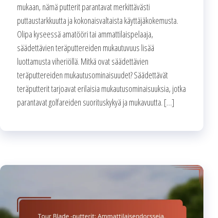
mukaan, nämä putterit parantavat merkittävästi
puttaustarkkuutta ja kokonaisvaltaista käyttäjäkokemusta.
Olipa kyseessä amatööri tai ammattilaispelaaja,
säädettävien teräputtereiden mukautuvuus lisää
luottamusta viheriöllä. Mitkä ovat säädettävien
teräputtereiden mukautusominaisuudet? Säädettävät
teräputterit tarjoavat erilaisia mukautusominaisuuksia, jotka
parantavat golfareiden suorituskykyä ja mukavuutta. […]