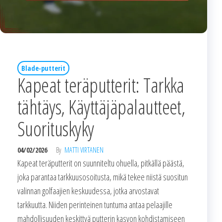
Blade-putterit
Kapeat teräputterit: Tarkka
tähtäys, Käyttäjäpalautteet,
Suorituskyky
04/02/2026
By
MATTI VIRTANEN
Kapeat teräputterit on suunniteltu ohuella, pitkällä päästä,
joka parantaa tarkkuusosoitusta, mikä tekee niistä suositun
valinnan golfaajien keskuudessa, jotka arvostavat
tarkkuutta. Niiden perinteinen tuntuma antaa pelaajille
mahdollisuuden keskittyä putterin kasvon kohdistamiseen