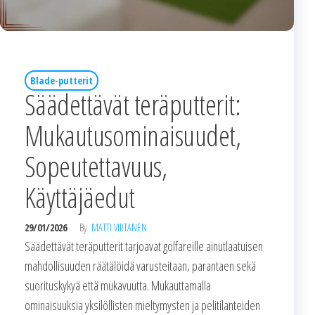
Blade-putterit
Säädettävät teräputterit:
Mukautusominaisuudet,
Sopeutettavuus,
Käyttäjäedut
29/01/2026
By
MATTI VIRTANEN
Säädettävät teräputterit tarjoavat golfareille ainutlaatuisen
mahdollisuuden räätälöidä varusteitaan, parantaen sekä
suorituskykyä että mukavuutta. Mukauttamalla
ominaisuuksia yksilöllisten mieltymysten ja pelitilanteiden