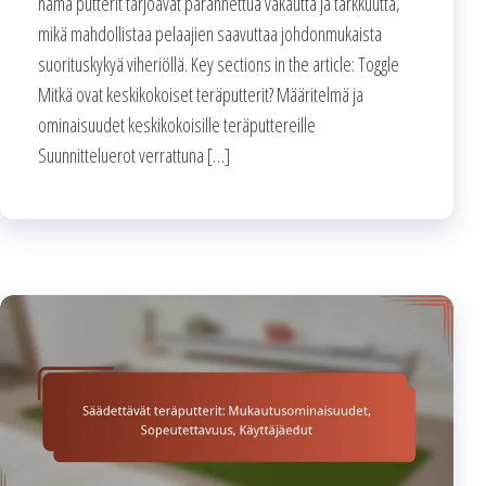
nämä putterit tarjoavat parannettua vakautta ja tarkkuutta,
mikä mahdollistaa pelaajien saavuttaa johdonmukaista
suorituskykyä viheriöllä. Key sections in the article: Toggle
Mitkä ovat keskikokoiset teräputterit? Määritelmä ja
ominaisuudet keskikokoisille teräputtereille
Suunnitteluerot verrattuna […]