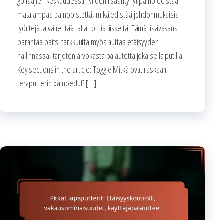
golfaajien keskuudessa. Niiden lisääntynyt paino edistää
matalampaa painopistettä, mikä edistää johdonmukaisia
lyöntejä ja vähentää tahattomia liikkeitä. Tämä lisävakaus
parantaa paitsi tarkkuutta myös auttaa etäisyyden
hallinnassa, tarjoten arvokasta palautetta jokaisella putilla.
Key sections in the article: Toggle Mitkä ovat raskaan
teräputterin painoedut? […]