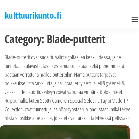
Skip
to
kulttuurikunto.fi
the
content
Category:
Blade-putterit
Blade-putterit ovat suosittu valinta golfaajien keskuudessa, ja ne
tunnetaan sulavasta, tasaisesta muotoilustaan sekä pienemmästä
päätään verrattuna mallet-puttereihin. Nämä putterit tarjoavat
poikkeuksellista tarkkuutta ja hallintaa, erityisesti sileillä greeneillä,
vaikka niiden suorituskykyyn voivat vaikuttaa ympäristöolosuhteet.
Huippumallit, kuten Scotty Cameron Special Select ja TaylorMade TP
Collection, ovat tunnettuja insinöörityöstään ja laadustaan, mikä tekee
niistä suosikkeja pelaajille, jotka etsivät tarkkuutta lyhyessä pelissään.