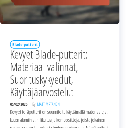
Blade-putterit
Kevyet Blade-putterit:
Materiaalivalinnat,
Suorituskykyedut,
Käyttäjäarvostelut
05/02/2026
By
MATTI VIRTANEN
Kevyet teräputterit on suunniteltu käyttämällä materiaaleja,
kuten alumiinia, hiilikuitua ja komposiitteja, joista jokainen
parantaa suorituskykyä ja tuntumaa viheriöllä. Nämä putterit